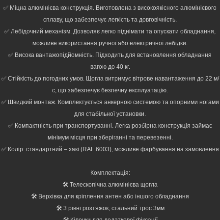
✅ Міцна алюмінієва конструкція. Виготовлена з високоякісного алюмінієвого
сплаву, що забезпечує легкість та довговічність.
✅ Лебідочний механізм. Дозволяє легко піднімати та опускати обладнання,
можливе використання ручної або електричної лебідки.
✅ Висока вантажопідйомність. Підходить для встановлення обладнання
вагою до 40 кг.
✅ Стійкість до погодних умов. Щогла витримує вітрове навантаження до 22 м/
с, що забезпечує безпечну експлуатацію.
✅ Швидкий монтаж. Комплектується анкерною системою та опорними ногами
для стабільної установки.
✅ Компактність при транспортуванні. Легка розбірна конструкція займає
мінімум місця при зберіганні та перевезенні.
✅ Колір: стандартний – хакі (RAL 6003), можливе фарбування на замовлення
Комплектація:
🛠️ Телескопічна алюмінієва щогла
🛠️ Верхівка для кріплення антен або іншого обладнання
🛠️ 3 рівні розтяжок, стальний трос 3мм