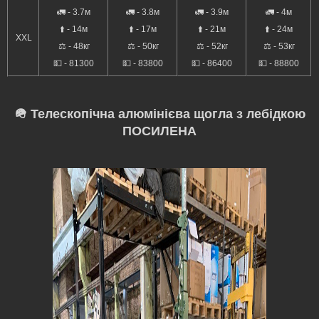
🚛 - 3.7м
🚛 - 3.8м
🚛 - 3.9м
🚛 - 4м
⬆️ - 14м
⬆️ - 17м
⬆️ - 21м
⬆️ - 24м
XXL
⚖️ - 48кг
⚖️ - 50кг
⚖️ - 52кг
⚖️ - 53кг
💵 - 81300
💵 - 83800
💵 - 86400
💵 - 88800
🪖 Телескопічна алюмінієва щогла з лебідкою
ПОСИЛЕНА