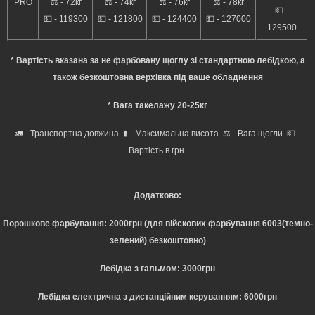
PRO
⚖️ - 72кг
⚖️ - 74кг
⚖️ - 76кг
⚖️ - 78кг
💵 -
💵 - 119300
💵 - 121800
💵 - 124400
💵 - 127000
129500
* Вартість вказана за не фарбовану щоглу зі стандартною лебідкою, а
також безкоштовна верхівка під ваше обладнення
* Вага такелажу 20-25кг
🚛 - Транспортна довжина. ⬆️ - Максимальна висота. ⚖️ - Вага щогли. 💵 -
Вартість в грн.
Додатково:
Порошкове фарбування: 2000грн (для війскових фарбування 6003(темно-
зелений)
безкоштовно
)
Лебідка з гальмом: 3000грн
Лебідка електрична з дистанційним керуванням: 6000грн