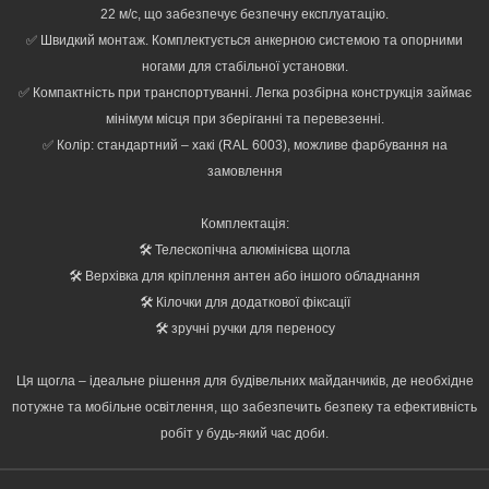
22 м/с, що забезпечує безпечну експлуатацію.
✅ Швидкий монтаж. Комплектується анкерною системою та опорними
ногами для стабільної установки.
✅ Компактність при транспортуванні. Легка розбірна конструкція займає
мінімум місця при зберіганні та перевезенні.
✅ Колір: стандартний – хакі (RAL 6003), можливе фарбування на
замовлення
Комплектація:
🛠️ Телескопічна алюмінієва щогла
🛠️ Верхівка для кріплення антен або іншого обладнання
🛠️ Кілочки для додаткової фіксації
🛠️ зручні ручки для переносу
Ця щогла – ідеальне рішення для будівельних майданчиків, де необхідне
потужне та мобільне освітлення, що забезпечить безпеку та ефективність
робіт у будь-який час доби.