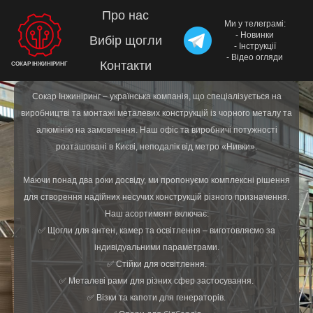
Про нас
Ми у телеграмі:
- Новинки
Вибір щогли
- Інструкції
- Відео огляди
Контакти
СОКАР ІНЖИНІРИНГ
Сокар Інжиніринг – українська компанія, що спеціалізується на
виробництві та монтажі металевих конструкцій із чорного металу та
алюмінію на замовлення. Наш офіс та виробничі потужності
розташовані в Києві, неподалік від метро «Нивки».
Маючи понад два роки досвіду, ми пропонуємо комплексні рішення
для створення надійних несучих конструкцій різного призначення.
Наш асортимент включає:
✅ Щогли для антен, камер та освітлення – виготовляємо за
індивідуальними параметрами.
✅ Стійки для освітлення.
✅ Металеві рами для різних сфер застосування.
✅ Візки та капоти для генераторів.