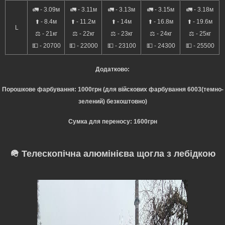
🚛 - 3.09м
🚛 - 3.11м
🚛 - 3.13м
🚛 - 3.15м
🚛 - 3.18м
⬆️ - 8.4м
⬆️ - 11.2м
⬆️ - 14м
⬆️ - 16.8м
⬆️ - 19.6м
L
⚖️ - 21кг
⚖️ - 22кг
⚖️ - 23кг
⚖️ - 24кг
⚖️ - 25кг
💵 - 20700
💵 - 22000
💵 - 23100
💵 - 24300
💵 - 25500
Додатково:
Порошкове фарбування: 1000грн (для війскових фарбування 6003(темно-
зелений)
безкоштовно
)
Сумка для переносу: 1600грн
🪖 Телескопічна алюмінієва щогла з лебідкою